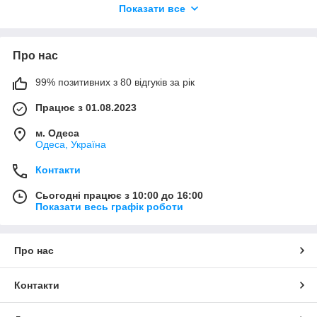
Показати все
використовують на кожному кроці, починаючи з сервірування
столу закінчуючи буденними роботами.
Паперові серветки (кращий варіант для місць громадського
харчування, кафе, пікніків)
Про нас
99% позитивних з 80 відгуків за рік
Працює з 01.08.2023
м. Одеса
Одеса, Україна
Контакти
Сьогодні працює з 10:00 до 16:00
Показати весь графік роботи
Про нас
Контакти