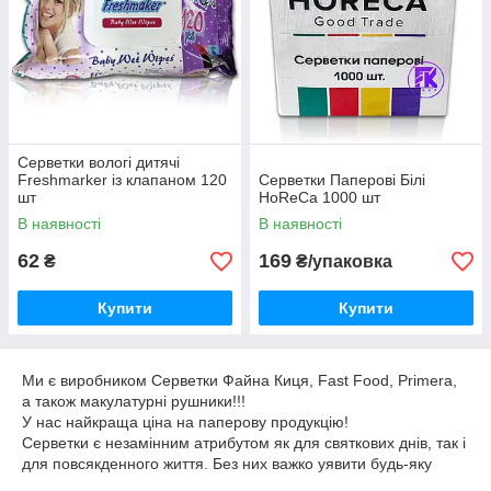
Серветки вологі дитячі
Freshmarker із клапаном 120
Серветки Паперові Білі
шт
HoReCa 1000 шт
В наявності
В наявності
62
169
₴
₴/упаковка
Купити
Купити
Ми є виробником Серветки Файна Киця, Fast Food, Primera,
а також макулатурні рушники!!!
У нас найкраща ціна на паперову продукцію!
Серветки є незамінним атрибутом як для святкових днів, так і
для повсякденного життя. Без них важко уявити будь-яку
сферу життя. Через свою багатофункціональності їх