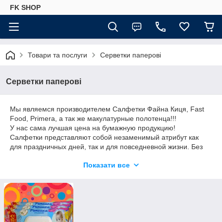
FK SHOP
Товари та послуги
Серветки паперові
Серветки паперові
Мы являемся производителем Салфетки Файна Киця, Fast
Food, Primera, а так же макулатурные полотенца!!!
У нас сама лучшая цена на бумажную продукцию!
Салфетки представляют собой незаменимый атрибут как
для праздничных дней, так и для повседневной жизни. Без
них сложно представить любую сферу жизни. Из-за своей
Показати все
многофункциональности их используют на каждом шагу,
начиная с сервировки стола заканчивая обычными
работами.
Бумажные салфетки (лучший вариант для мест
общественного питания, кафе, пикников)