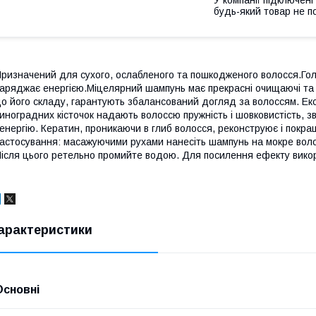
будь-який товар не п
ризначений для сухого, ослабленого та пошкодженого волосся.Голов
аряджає енергією.Міцелярний шампунь має прекрасні очищаючі та о
о його складу, гарантують збалансований догляд за волоссям. Екс
иноградних кісточок надають волоссю пружність і шовковистість, з
 енергію. Кератин, проникаючи в глиб волосся, реконструює і покра
астосування: масажуючими рухами нанесіть шампунь на мокре волос
ісля цього ретельно промийте водою. Для посилення ефекту викори
арактеристики
Основні