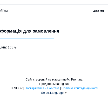
б`єм
400 мл
нформація для замовлення
іна:
163 ₴
Сайт створений на маркетплейсі
Prom.ua
Продавець на Bigl.ua
FK SHOP |
Поскаржитися на контент
|
Політика конфіденційності
Select Language
▼