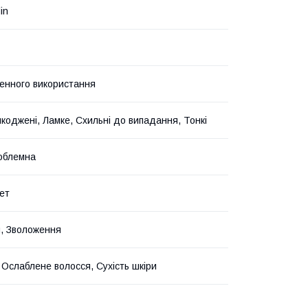
in
нного використання
шкоджені, Ламке, Схильні до випадання, Тонкі
облемна
ет
я, Зволоження
, Ослаблене волосся, Сухість шкіри