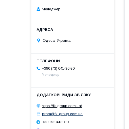
Менеджер
Одеса, Україна
+380 (73) 041-30-30
Менеджер
https://fk-group.com.ua/
prom@fk-group.com.ua
+380730413030