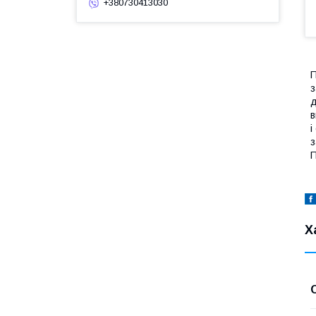
+380730413030
П
з
д
в
і
з
П
Х