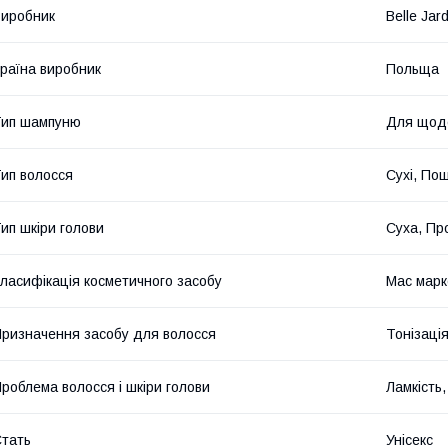
иробник
Belle Jard
раїна виробник
Польща
Тип шампуню
Для щоде
ип волосся
Сухі, По
ип шкіри голови
Суха, Пр
ласифікація косметичного засобу
Мас марк
ризначення засобу для волосся
Тонізаці
роблема волосся і шкіри голови
Ламкість
тать
Унісекс