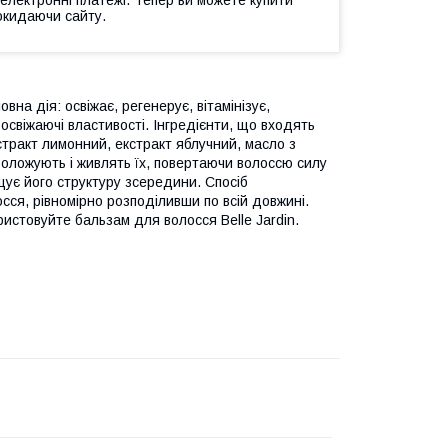
окидаючи сайту.
на дія: освіжає, регенерує, вітамінізує,
свіжаючі властивості. Інгредієнти, що входять
тракт лимонний, екстракт яблучний, масло з
воложують і живлять їх, повертаючи волоссю силу
щує його структуру зсередини. Спосіб
ся, рівномірно розподіливши по всій довжині.
стовуйте бальзам для волосся Belle Jardin.