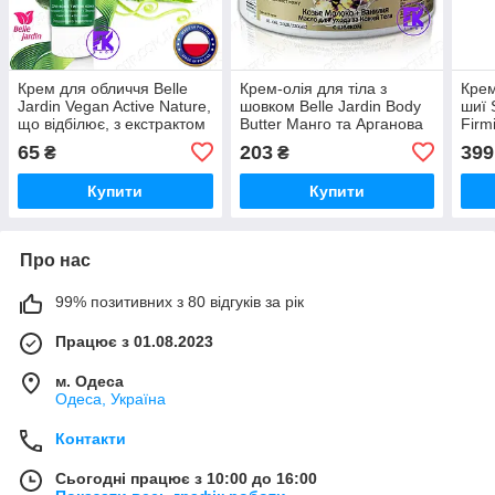
Крем для обличчя Belle
Крем-олія для тіла з
Крем
Jardin Vegan Active Nature,
шовком Belle Jardin Body
шиї 
що відбілює, з екстрактом
Butter Манго та Арганова
Firm
огірка 85 мл
олія 300 мл
110 
65
203
399
₴
₴
Купити
Купити
Про нас
99% позитивних з 80 відгуків за рік
Працює з 01.08.2023
м. Одеса
Одеса, Україна
Контакти
Сьогодні працює з 10:00 до 16:00