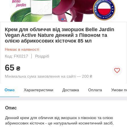
Крем для обличчя від зморшок Belle Jardin
Vegan Active Nature денний з Півоном та
олією абрикосових кісточок 85 мл
Немає в наявності
Код: FK0217
Роздріб
65
₴
Мінімальна сума замовлення на сайті — 200 ₴
Опис
Характеристики
Доставка
Оплата
Умови п
Опис
Денний крем для обличчя від зморшок з півонією та олією
абрикосових кісточок - це натуральний косметичний засіб,