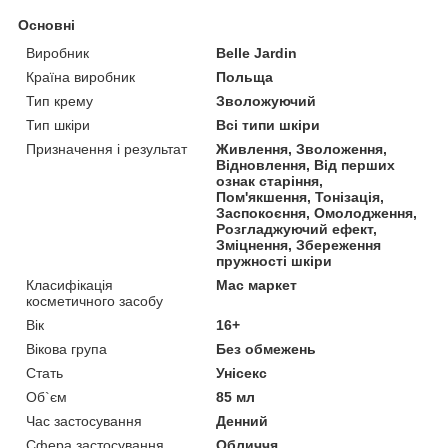
Основні
Виробник
Belle Jardin
Країна виробник
Польща
Тип крему
Зволожуючий
Тип шкіри
Всі типи шкіри
Призначення і результат
Живлення, Зволоження,
Відновлення, Від перших
ознак старіння,
Пом'якшення, Тонізація,
Заспокоєння, Омолодження,
Розгладжуючий ефект,
Зміцнення, Збереження
пружності шкіри
Класифікація
Мас маркет
косметичного засобу
Вік
16+
Вікова група
Без обмежень
Стать
Унісекс
Об`єм
85 мл
Час застосування
Денний
Сфера застосування
Обличчя