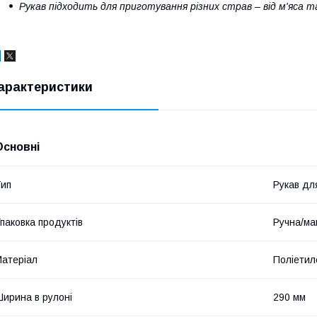
Рукав підходить для приготування різних страв – від м'яса та
арактеристики
Основні
ип
Рукав дл
паковка продуктів
Ручна/м
атеріал
Поліети
ирина в рулоні
290 мм