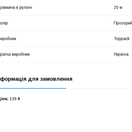
овжина в рулоні
20 м
олір
Прозори
иробник
Toppack
раїна виробник
Україна
нформація для замовлення
іна:
139 ₴