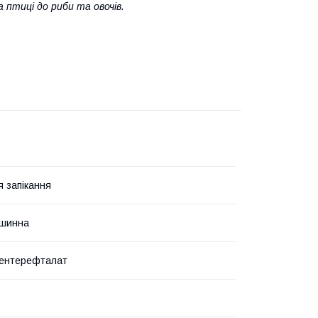
 птиці до риби та овочів.
я запікання
ашинна
лентерефталат