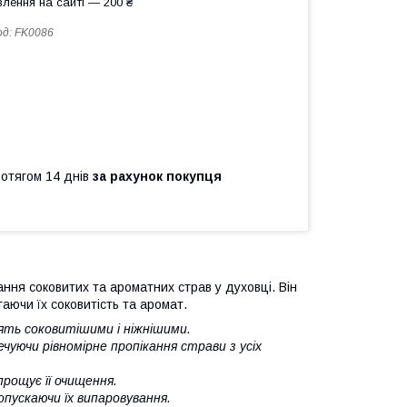
лення на сайті — 200 ₴
од:
FK0086
ротягом 14 днів
за рахунок покупця
ання соковитих та ароматних страв у духовці. Він
гаючи їх соковитість та аромат.
ть соковитішими і ніжнішими.
ечуючи рівномірне пропікання страви з усіх
прощує її очищення.
опускаючи їх випаровування.