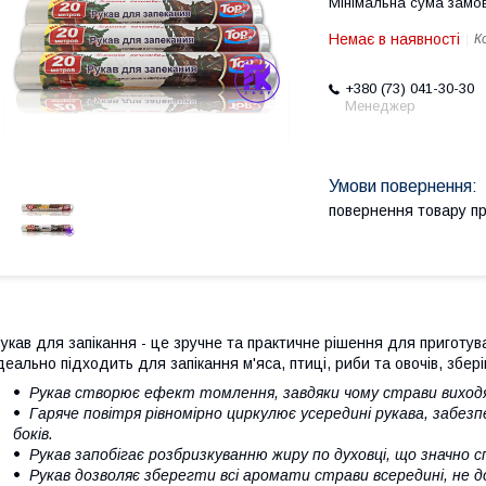
Мінімальна сума замов
Немає в наявності
К
+380 (73) 041-30-30
Менеджер
повернення товару п
укав для запікання - це зручне та практичне рішення для приготув
деально підходить для запікання м'яса, птиці, риби та овочів, збері
Рукав створює ефект томлення, завдяки чому страви виходя
Гаряче повітря рівномірно циркулює усередині рукава, забезп
боків.
Рукав запобігає розбризкуванню жиру по духовці, що значно с
Рукав дозволяє зберегти всі аромати страви всередині, не д