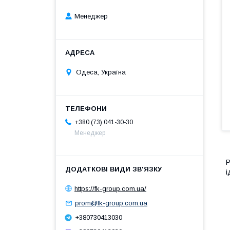
Менеджер
Одеса, Україна
+380 (73) 041-30-30
Менеджер
Р
і
https://fk-group.com.ua/
prom@fk-group.com.ua
+380730413030