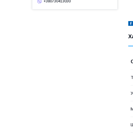
+380730413030
Х
Т
У
М
Ш