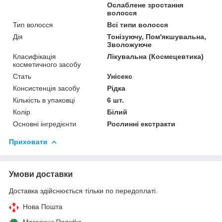
Ослаблене зростання
волосся
Тип волосся
Всі типи волосся
Дія
Тонізуючу, Пом'якшувальна,
Зволожуюче
Класифікація
Лікувальна (Космецевтика)
косметичного засобу
Стать
Унісекс
Консистенція засобу
Рідка
Кількість в упаковці
6 шт.
Колір
Білий
Основні інгредієнти
Рослинні екстракти
Приховати
Умови доставки
Доставка здійснюється тільки по передоплаті.
Нова Пошта
Магазини Rozetka