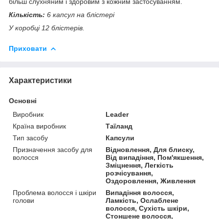
більш слухняним і здоровим з кожним застосуванням.
Кількість:
6 капсул на блістері
У коробці 12 блістерів.
Приховати
Характеристики
Основні
Виробник
Leader
Країна виробник
Таїланд
Тип засобу
Капсули
Призначення засобу для
Відновлення, Для блиску,
волосся
Від випадіння, Пом'якшення,
Зміцнення, Легкість
розчісування,
Оздоровлення, Живлення
Проблема волосся і шкіри
Випадіння волосся,
голови
Ламкість, Ослаблене
волосся, Сухість шкіри,
Стоншене волосся,