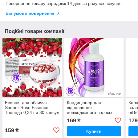
Повернення товару впродовж 14 днів за рахунок покупця
Всі умови повернення
Подібні товари компанії
Есенція для обличчя
Кондиціонер для
Кола
Sadoer Rose Essence
відновлення
воло
Троянда 0,34 г х 30 капсул
пошкодженого волосся
oil 
KORMESIC BOTOX Keratin
169
179
₴
280 г
159
₴
Купити